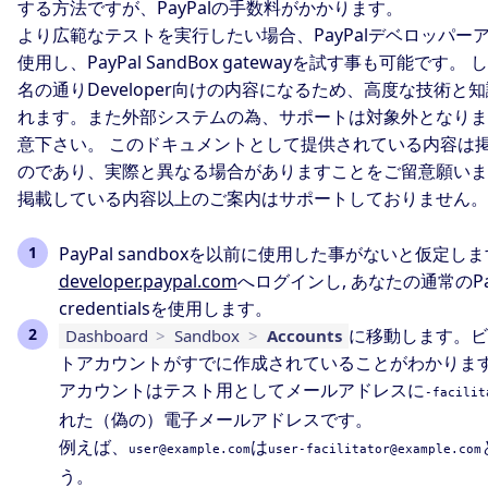
する方法ですが、PayPalの手数料がかかります。
より広範なテストを実行したい場合、PayPalデベロッパー
使用し、PayPal SandBox gatewayを試す事も可能です。
名の通りDeveloper向けの内容になるため、高度な技術と
れます。また外部システムの為、サポートは対象外となりま
意下さい。 このドキュメントとして提供されている内容は
のであり、実際と異なる場合がありますことをご留意願いま
掲載している内容以上のご案内はサポートしておりません。
PayPal sandboxを以前に使用した事がないと仮定し
developer.paypal.com
へログインし, あなたの通常のPay
credentialsを使用します。
に移動します。ビ
Dashboard
>
Sandbox
>
Accounts
トアカウントがすでに作成されていることがわかりま
アカウントはテスト用としてメールアドレスに
-facilit
れた（偽の）電子メールアドレスです。
例えば、
は
user@example.com
user-facilitator@example.com
う。