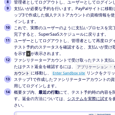
管理者としてログアウトし、ユーザーとしてログイン
支払いが必要な予約を行います。PayPalサイトに移動
ップ3で作成した個人テストアカウントの資格情報を使
インします。
これで、実際のユーザーのように支払いプロセスを完
完了すると、SuperSaaSスケジュールに戻ります。
ユーザーとしてログアウトし、管理者として再度ログ
テスト予約のステータスを確認すると、支払いが受け
を示す
が表示されます。
+
ファシリテーターアカウントで受け取ったテスト支払い
たはテスト返金を確認するには、
アプリケーション
>
に移動し、
リンクをクリ
カウント
Enter Sandbox site
ステップ1で作成したファシリテーターアカウントの資
用してログインします。
概要タブ内、
最近の行動
にて、テスト予約時の内容を
す。返金の方法については、
システムを実際に試す
を
さい。